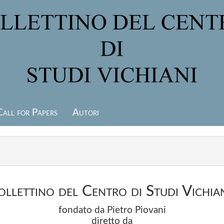
Call for Papers
Autori
ollettino del Centro di Studi Vichia
fondato da Pietro Piovani
diretto da