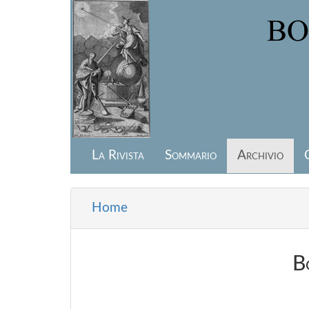
Salta al contenuto principale
La Rivista
Sommario
Archivio
Home
Tu sei qui
B